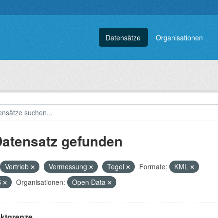
Datensätze
Organisationen
Datensatz gefunden
Vertrieb
Vermessung
Tegel
Formate:
KML
S
Organisationen:
Open Data
ektgrenze