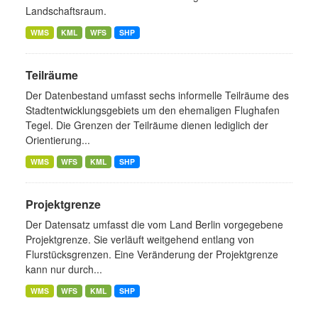
Landschaftsraum.
WMS
KML
WFS
SHP
Teilräume
Der Datenbestand umfasst sechs informelle Teilräume des
Stadtentwicklungsgebiets um den ehemaligen Flughafen
Tegel. Die Grenzen der Teilräume dienen lediglich der
Orientierung...
WMS
WFS
KML
SHP
Projektgrenze
Der Datensatz umfasst die vom Land Berlin vorgegebene
Projektgrenze. Sie verläuft weitgehend entlang von
Flurstücksgrenzen. Eine Veränderung der Projektgrenze
kann nur durch...
WMS
WFS
KML
SHP