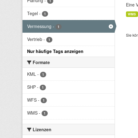
Planung
-
1
Eine 
Tegel
-
1
WMS
Vermessung
-
1
Sie kö
Vertrieb
-
1
Nur häufige Tags anzeigen
Formate
KML
-
1
SHP
-
1
WFS
-
1
WMS
-
1
Lizenzen