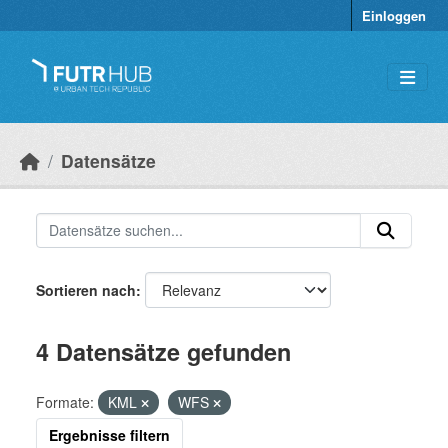
Überspringen zum Hauptinhalt
Einloggen
Datensätze
Sortieren nach
4 Datensätze gefunden
Formate:
KML
WFS
Ergebnisse filtern