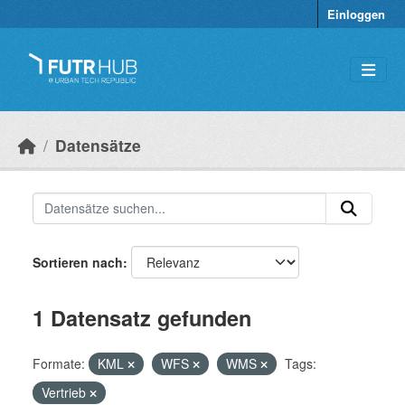
Überspringen zum Hauptinhalt
Einloggen
Datensätze
Sortieren nach
1 Datensatz gefunden
Formate:
KML
WFS
WMS
Tags:
Vertrieb