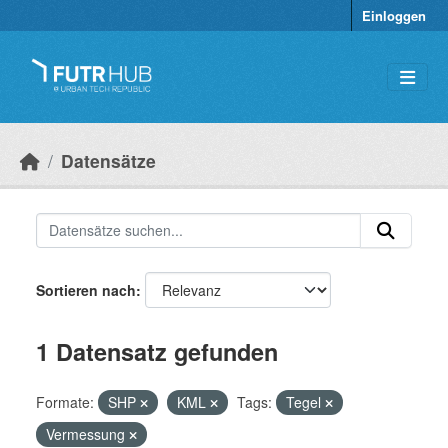
Überspringen zum Hauptinhalt
Einloggen
Datensätze
Sortieren nach
1 Datensatz gefunden
Formate:
SHP
KML
Tags:
Tegel
Vermessung