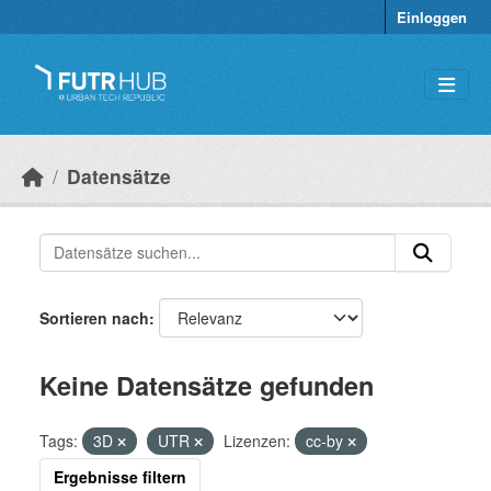
Überspringen zum Hauptinhalt
Einloggen
Datensätze
Sortieren nach
Keine Datensätze gefunden
Tags:
3D
UTR
Lizenzen:
cc-by
Ergebnisse filtern