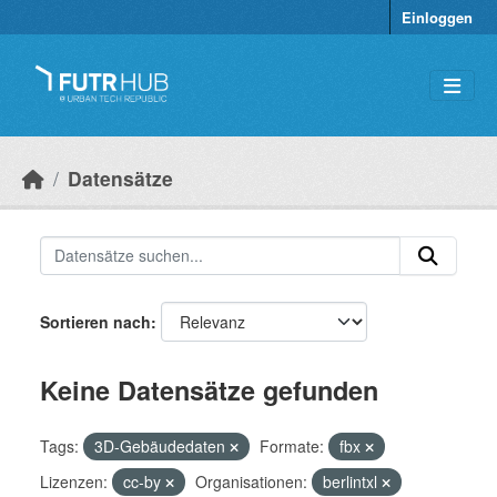
Überspringen zum Hauptinhalt
Einloggen
Datensätze
Sortieren nach
Keine Datensätze gefunden
Tags:
3D-Gebäudedaten
Formate:
fbx
Lizenzen:
cc-by
Organisationen:
berlintxl