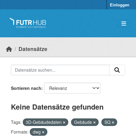
Überspringen zum Hauptinhalt
Einloggen
Datensätze
Sortieren nach
Keine Datensätze gefunden
Tags:
3D-Gebäudedaten
Gebäude
SQ
Formate:
dwg