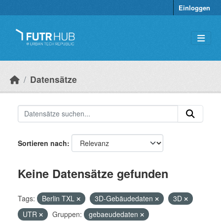
Überspringen zum Hauptinhalt
Einloggen
Datensätze
Sortieren nach
Keine Datensätze gefunden
Tags:
Berlin TXL
3D-Gebäudedaten
3D
UTR
Gruppen:
gebaeudedaten