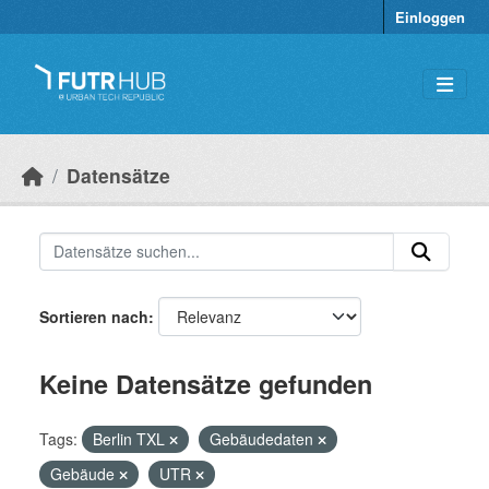
Überspringen zum Hauptinhalt
Einloggen
Datensätze
Sortieren nach
Keine Datensätze gefunden
Tags:
Berlin TXL
Gebäudedaten
Gebäude
UTR