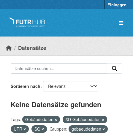
Überspringen zum Hauptinhalt
Einloggen
Datensätze
Sortieren nach
Keine Datensätze gefunden
Tags:
Gebäudedaten
3D-Gebäudedaten
UTR
SQ
Gruppen:
gebaeudedaten