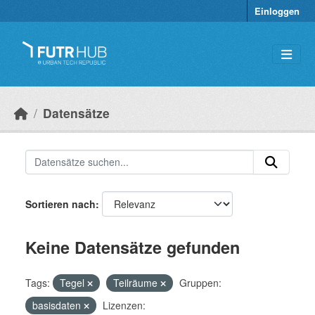
Überspringen zum Hauptinhalt
Einloggen
Datensätze
Sortieren nach
Keine Datensätze gefunden
Tags:
Tegel
Teilräume
Gruppen:
basisdaten
Lizenzen: