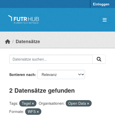
Überspringen zum Hauptinhalt
Einloggen
Datensätze
Sortieren nach
2 Datensätze gefunden
Tags:
Tegel
Organisationen:
Open Data
Formate:
WFS