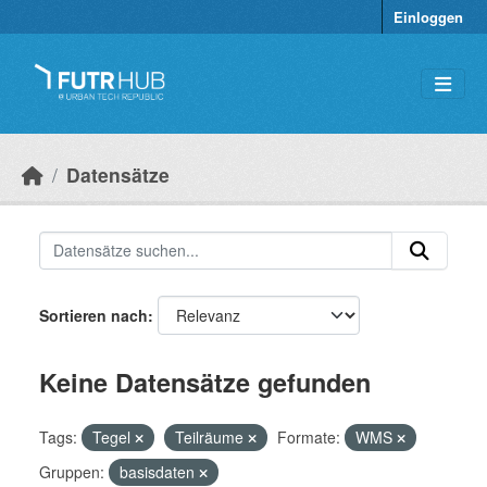
Überspringen zum Hauptinhalt
Einloggen
Datensätze
Sortieren nach
Keine Datensätze gefunden
Tags:
Tegel
Teilräume
Formate:
WMS
Gruppen:
basisdaten