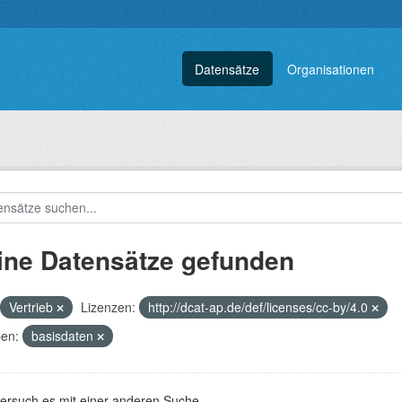
Datensätze
Organisationen
ine Datensätze gefunden
Vertrieb
Lizenzen:
http://dcat-ap.de/def/licenses/cc-by/4.0
en:
basisdaten
versuch es mit einer anderen Suche.