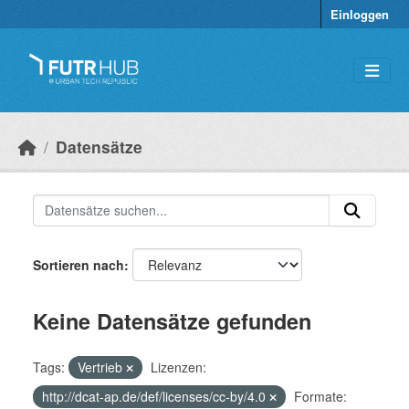
Überspringen zum Hauptinhalt
Einloggen
Datensätze
Sortieren nach
Keine Datensätze gefunden
Tags:
Vertrieb
Lizenzen:
http://dcat-ap.de/def/licenses/cc-by/4.0
Formate: