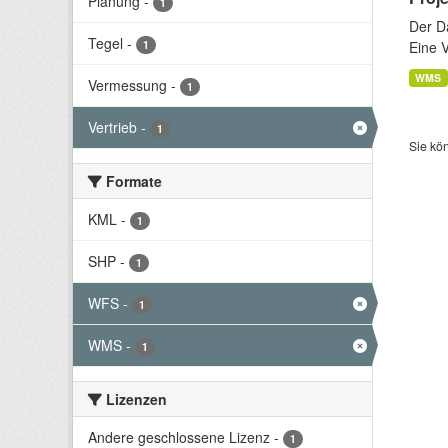
Planung
-
1
Der D
Tegel
-
1
Eine 
WMS
Vermessung
-
1
Vertrieb
-
1
Sie kö
Formate
KML
-
1
SHP
-
1
WFS
-
1
WMS
-
1
Lizenzen
Andere geschlossene Lizenz
-
1