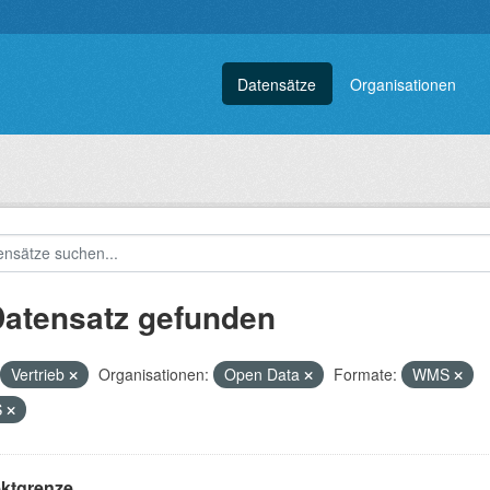
Datensätze
Organisationen
Datensatz gefunden
Vertrieb
Organisationen:
Open Data
Formate:
WMS
S
ektgrenze