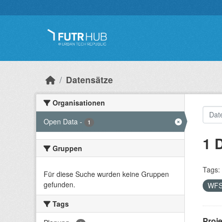
Überspringen zum Hauptinhalt
Datensätze
Organisationen
Open Data
-
1
1 
Gruppen
Tags:
Für diese Suche wurden keine Gruppen
gefunden.
WF
Tags
Proj