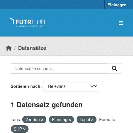
Überspringen zum Hauptinhalt
Einloggen
Datensätze
Sortieren nach
1 Datensatz gefunden
Tags:
Vertrieb
Planung
Tegel
Formate:
SHP